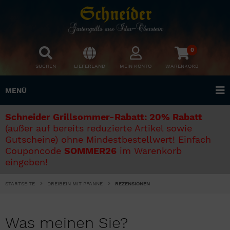
0
SUCHEN
LIEFERLAND
MEIN KONTO
WARENKORB
MENÜ
Schneider Grillsommer-Rabatt: 20% Rabatt
(außer auf bereits reduzierte Artikel sowie
Gutscheine) ohne Mindestbestellwert! Einfach
Couponcode
SOMMER26
im Warenkorb
eingeben!
STARTSEITE
DREIBEIN MIT PFANNE
REZENSIONEN
Was meinen Sie?