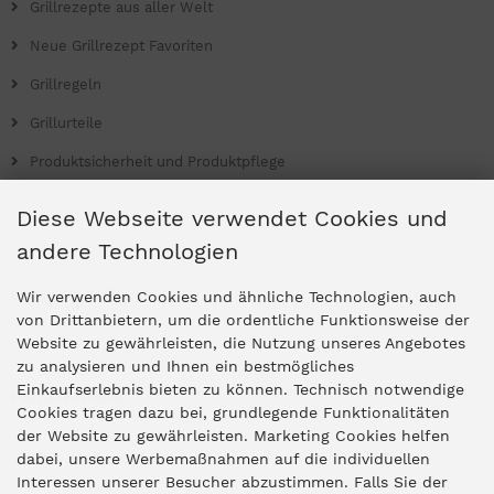
Grillrezepte aus aller Welt
Neue Grillrezept Favoriten
Grillregeln
Grillurteile
Produktsicherheit und Produktpflege
Grill Magazin
Diese Webseite verwendet Cookies und
andere Technologien
Ladengeschäfte
Wir verwenden Cookies und ähnliche Technologien, auch
von Drittanbietern, um die ordentliche Funktionsweise der
Website zu gewährleisten, die Nutzung unseres Angebotes
Zentrale Idar-Oberstein
zu analysieren und Ihnen ein bestmögliches
Einkaufserlebnis bieten zu können. Technisch notwendige
Partner-Stores
Cookies tragen dazu bei, grundlegende Funktionalitäten
der Website zu gewährleisten. Marketing Cookies helfen
dabei, unsere Werbemaßnahmen auf die individuellen
"Deko 409" Bernkastel-Kues
Interessen unserer Besucher abzustimmen. Falls Sie der