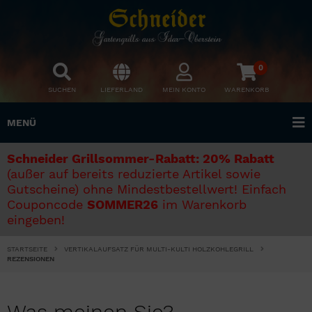
0
SUCHEN
LIEFERLAND
MEIN KONTO
WARENKORB
MENÜ
Schneider Grillsommer-Rabatt: 20% Rabatt
(außer auf bereits reduzierte Artikel sowie
Gutscheine) ohne Mindestbestellwert! Einfach
Couponcode
SOMMER26
im Warenkorb
eingeben!
STARTSEITE
VERTIKALAUFSATZ FÜR MULTI-KULTI HOLZKOHLEGRILL
REZENSIONEN
Was meinen Sie?