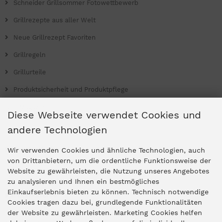
Schneider Grillsommer Fotowettbewerb
Grillrezepte aus aller Welt
Neue Grillrezept Favoriten
Grillregeln
Grillurteile
Produktsicherheit und Produktpflege
Grill Magazin
Diese Webseite verwendet Cookies und
andere Technologien
Ladengeschäfte
Wir verwenden Cookies und ähnliche Technologien, auch
von Drittanbietern, um die ordentliche Funktionsweise der
Website zu gewährleisten, die Nutzung unseres Angebotes
Zentrale Idar-Oberstein
zu analysieren und Ihnen ein bestmögliches
Einkaufserlebnis bieten zu können. Technisch notwendige
Partner-Stores
Cookies tragen dazu bei, grundlegende Funktionalitäten
der Website zu gewährleisten. Marketing Cookies helfen