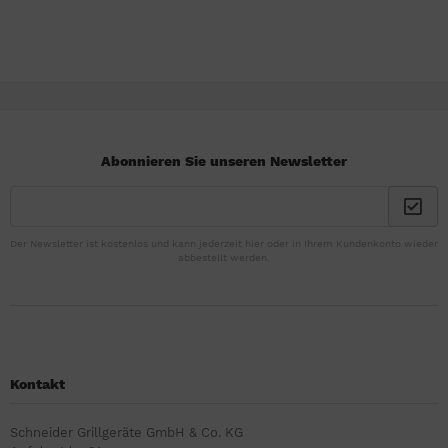
Abonnieren Sie unseren Newsletter
Der Newsletter ist kostenlos und kann jederzeit hier oder in Ihrem Kundenkonto wieder
abbestellt werden.
Kontakt
Schneider Grillgeräte GmbH & Co. KG