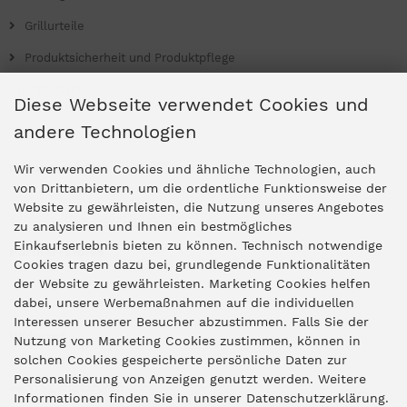
Grillurteile
Produktsicherheit und Produktpflege
Grill Magazin
Diese Webseite verwendet Cookies und
andere Technologien
Ladengeschäfte
Wir verwenden Cookies und ähnliche Technologien, auch
von Drittanbietern, um die ordentliche Funktionsweise der
Website zu gewährleisten, die Nutzung unseres Angebotes
Zentrale Idar-Oberstein
zu analysieren und Ihnen ein bestmögliches
Einkaufserlebnis bieten zu können. Technisch notwendige
Partner-Stores
Cookies tragen dazu bei, grundlegende Funktionalitäten
der Website zu gewährleisten. Marketing Cookies helfen
dabei, unsere Werbemaßnahmen auf die individuellen
"Deko 409" Bernkastel-Kues
Interessen unserer Besucher abzustimmen. Falls Sie der
Widerruf
Nutzung von Marketing Cookies zustimmen, können in
solchen Cookies gespeicherte persönliche Daten zur
Personalisierung von Anzeigen genutzt werden. Weitere
Vertrag widerrufen
Informationen finden Sie in unserer Datenschutzerklärung.