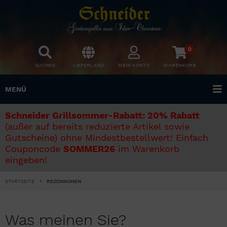
0
SUCHEN
LIEFERLAND
MEIN KONTO
WARENKORB
MENÜ
Schneider Grillsommer-Rabatt: 20% Rabatt
(außer auf bereits reduzierte Artikel sowie
Gutscheine) ohne Mindestbestellwert! Einfach
Couponcode
SOMMER26
im Warenkorb
eingeben!
STARTSEITE
REZENSIONEN
Was meinen Sie?