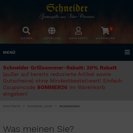
0
SUCHEN
LIEFERLAND
MEIN KONTO
WARENKORB
MENÜ
Schneider Grillsommer-Rabatt: 20% Rabatt
(außer auf bereits reduzierte Artikel sowie
Gutscheine) ohne Mindestbestellwert! Einfach
Couponcode
SOMMER26
im Warenkorb
eingeben!
STARTSEITE
WINDSPIEL GANS
REZENSIONEN
Was meinen Sie?