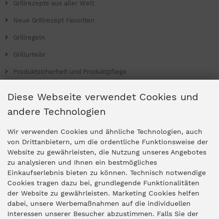
Grillrezepte aus aller Welt
Neue Grillrezept Favoriten
Grillregeln
Grillurteile
Produktsicherheit und Produktpflege
Grill Magazin
Diese Webseite verwendet Cookies und
andere Technologien
Ladengeschäfte
Wir verwenden Cookies und ähnliche Technologien, auch
von Drittanbietern, um die ordentliche Funktionsweise der
Website zu gewährleisten, die Nutzung unseres Angebotes
Zentrale Idar-Oberstein
zu analysieren und Ihnen ein bestmögliches
Einkaufserlebnis bieten zu können. Technisch notwendige
Partner-Stores
Cookies tragen dazu bei, grundlegende Funktionalitäten
der Website zu gewährleisten. Marketing Cookies helfen
dabei, unsere Werbemaßnahmen auf die individuellen
"Deko 409" Bernkastel-Kues
Interessen unserer Besucher abzustimmen. Falls Sie der