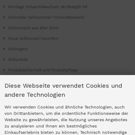
Montage Schaschlikaufsatz Vertikalgrill 66
Schneider Grillsommer Fotowettbewerb
Grillrezepte aus aller Welt
Neue Grillrezept Favoriten
Grillregeln
Grillurteile
Produktsicherheit und Produktpflege
Grill Magazin
Diese Webseite verwendet Cookies und
andere Technologien
Ladengeschäfte
Wir verwenden Cookies und ähnliche Technologien, auch
von Drittanbietern, um die ordentliche Funktionsweise der
Website zu gewährleisten, die Nutzung unseres Angebotes
Zentrale Idar-Oberstein
zu analysieren und Ihnen ein bestmögliches
Einkaufserlebnis bieten zu können. Technisch notwendige
Partner-Stores