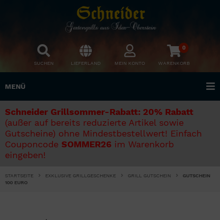
0
SUCHEN
LIEFERLAND
MEIN KONTO
WARENKORB
MENÜ
Schneider Grillsommer-Rabatt: 20% Rabatt
(außer auf bereits reduzierte Artikel sowie
Gutscheine) ohne Mindestbestellwert! Einfach
Couponcode
SOMMER26
im Warenkorb
eingeben!
STARTSEITE
EXKLUSIVE GRILLGESCHENKE
GRILL GUTSCHEIN
GUTSCHEIN
100 EURO