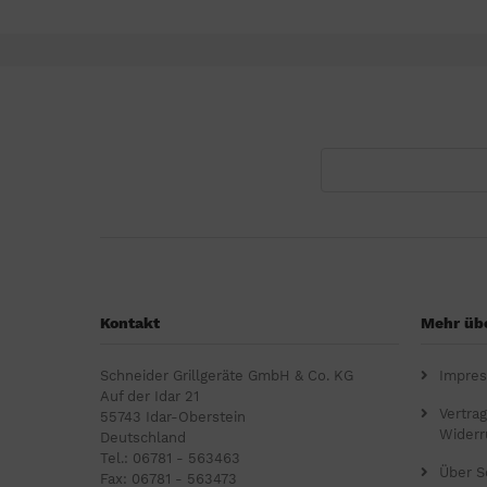
Kontakt
Mehr übe
Schneider Grillgeräte GmbH & Co. KG
Impre
Auf der Idar 21
Vertra
55743 Idar-Oberstein
Widerr
Deutschland
Tel.: 06781 - 563463
Über S
Fax: 06781 - 563473