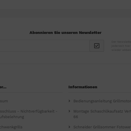
Abonnieren Sie unseren Newsletter
Der Newslette
jederzeit hie
wieder abbes
r...
Informationen
ssum
Bedienungsanleitung Grillmoto
gsschluss - Nichtverfügbarkeit -
Montage Schaschlikaufsatz Verti
ufsbelehrung
66
chwenkgrills
Schneider Grillsommer Fotowe