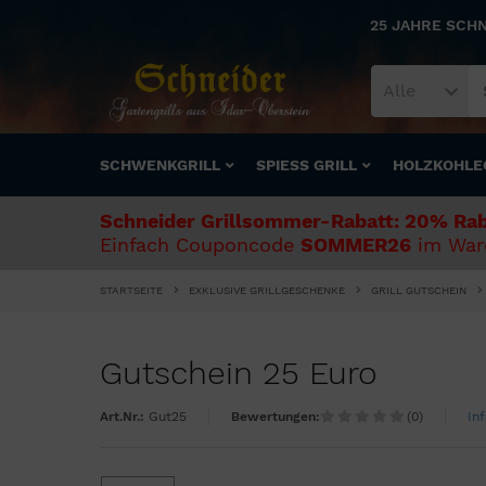
25 JAHRE SCH
Alle
SCHWENKGRILL
SPIESS GRILL
HOLZKOHLE
Schneider Grillsommer-Rabatt: 20% Rab
Einfach Couponcode
SOMMER26
im Ware
STARTSEITE
EXKLUSIVE GRILLGESCHENKE
GRILL GUTSCHEIN
Gutschein 25 Euro
Art.Nr.:
Gut25
Bewertungen:
(0)
In