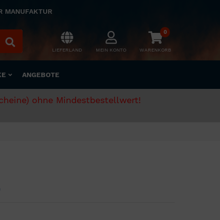
ER MANUFAKTUR
0
LIEFERLAND
MEIN KONTO
WARENKORB
KE
ANGEBOTE
scheine) ohne Mindestbestellwert!
n