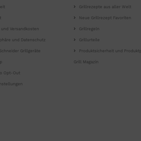
eit
Grillrezepte aus aller Welt
t
Neue Grillrezept Favoriten
- und Versandkosten
Grillregeln
sphäre und Datenschutz
Grillurteile
Schneider Grillgeräte
Produktsicherheit und Produkt
p
Grill Magazin
o Opt-Out
nstellungen