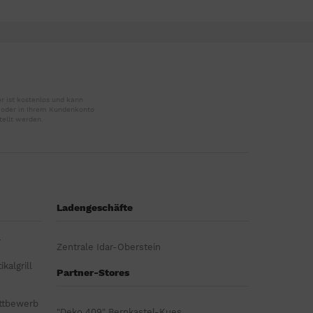
r ist kostenlos und kann
r oder in Ihrem Kundenkonto
tellt werden.
Ladengeschäfte
r
Zentrale Idar-Oberstein
kalgrill
Partner-Stores
ttbewerb
"Deko 409" Bernkastel-Kues