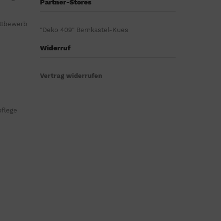
Partner-Stores
ttbewerb
"Deko 409" Bernkastel-Kues
Widerruf
Vertrag widerrufen
pflege