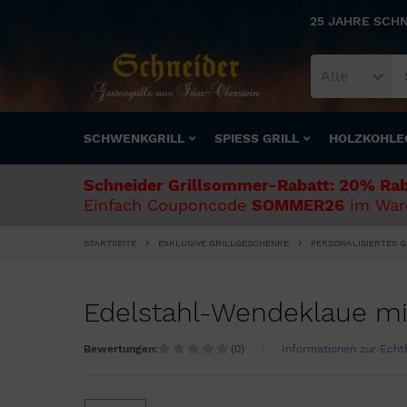
25 JAHRE SCH
Alle
SCHWENKGRILL
SPIESS GRILL
HOLZKOHLE
Schneider Grillsommer-Rabatt: 20% Rab
Einfach Couponcode
SOMMER26
im Ware
STARTSEITE
EXKLUSIVE GRILLGESCHENKE
PERSONALISIERTES 
Edelstahl-Wendeklaue m
Bewertungen:
(0)
Informationen zur Ech