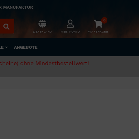
ER MANUFAKTUR
0
LIEFERLAND
MEIN KONTO
WARENKORB
KE
ANGEBOTE
scheine) ohne Mindestbestellwert!