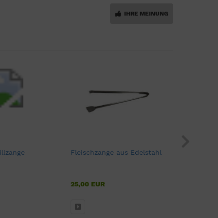
IHRE MEINUNG
illzange
Fleischzange aus Edelstahl
Dreibeingr
Feuerscha
25,00 EUR
550,00
ab