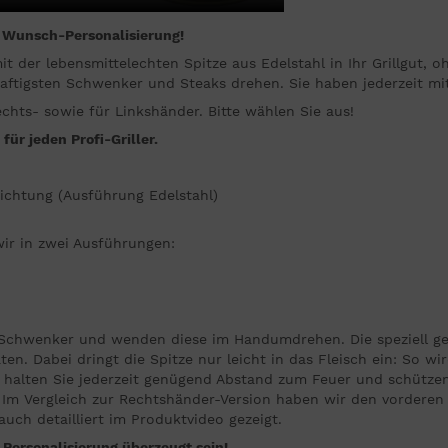
r
Wunsch-Personalisierung!
mit der lebensmittelechten Spitze aus Edelstahl in Ihr Grillgut, 
aftigsten Schwenker und Steaks drehen. Sie haben jederzeit mit
echts- sowie für Linkshänder. Bitte wählen Sie aus!
ür jeden Profi-Griller.
chtung (Ausführung Edelstahl)
wir in zwei Ausführungen:
e Schwenker und wenden diese im Handumdrehen. Die speziell ge
ten. Dabei dringt die Spitze nur leicht in das Fleisch ein: So wi
 halten Sie jederzeit genügend Abstand zum Feuer und schützen
 Im Vergleich zur Rechtshänder-Version haben wir den vorderen S
ch detailliert im Produktvideo gezeigt.
Personalisierung überzeugt sein!