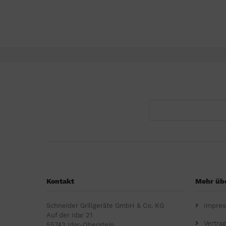
Kontakt
Mehr übe
Schneider Grillgeräte GmbH & Co. KG
Impre
Auf der Idar 21
Vertra
55743 Idar-Oberstein