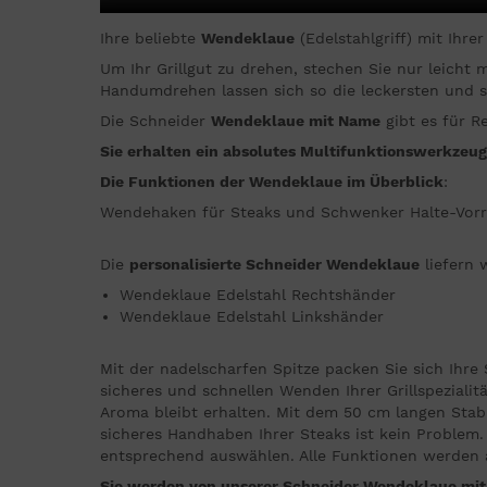
Ihre beliebte
Wendeklaue
(Edelstahlgriff) mit Ihre
Um Ihr Grillgut zu drehen, stechen Sie nur leicht 
Handumdrehen lassen sich so die leckersten und s
Die Schneider
Wendeklaue mit Name
gibt es für R
Sie erhalten ein absolutes Multifunktionswerkzeug f
Die Funktionen der Wendeklaue im Überblick
:
Wendehaken für Steaks und Schwenker Halte-Vorri
Die
personalisierte Schneider Wendeklaue
liefern 
Wendeklaue Edelstahl Rechtshänder
Wendeklaue Edelstahl Linkshänder
Mit der nadelscharfen Spitze packen Sie sich Ihr
sicheres und schnellen Wenden Ihrer Grillspezialitä
Aroma bleibt erhalten. Mit dem 50 cm langen Stab
sicheres Handhaben Ihrer Steaks ist kein Problem.
entsprechend auswählen. Alle Funktionen werden au
Sie werden von unserer Schneider Wendeklaue mit 