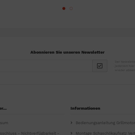
Abonnieren Sie unseren Newsletter
Der Newslette
jederzeit hie
wieder abbes
r...
Informationen
ssum
Bedienungsanleitung Grillmoto
gsschluss - Nichtverfügbarkeit -
Montage Schaschlikaufsatz Verti