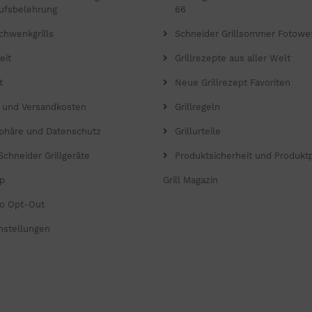
ufsbelehrung
66
chwenkgrills
Schneider Grillsommer Fotowe
eit
Grillrezepte aus aller Welt
t
Neue Grillrezept Favoriten
- und Versandkosten
Grillregeln
sphäre und Datenschutz
Grillurteile
Schneider Grillgeräte
Produktsicherheit und Produkt
p
Grill Magazin
o Opt-Out
nstellungen