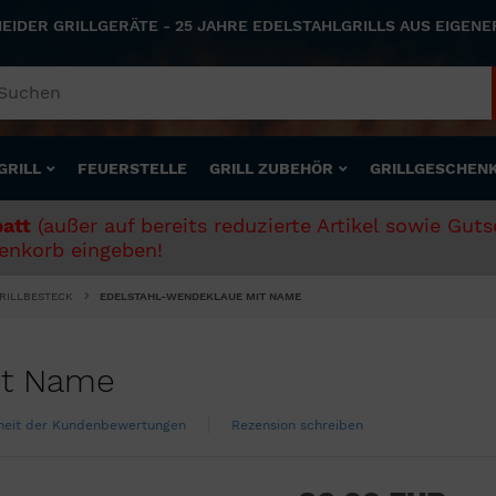
NEIDER GRILLGERÄTE - 25 JAHRE EDELSTAHLGRILLS AUS EIGEN
GRILL
FEUERSTELLE
GRILL ZUBEHÖR
GRILLGESCHEN
att
(außer auf bereits reduzierte Artikel sowie Gut
nkorb eingeben!
GRILLBESTECK
EDELSTAHL-WENDEKLAUE MIT NAME
it Name
theit der Kundenbewertungen
Rezension schreiben