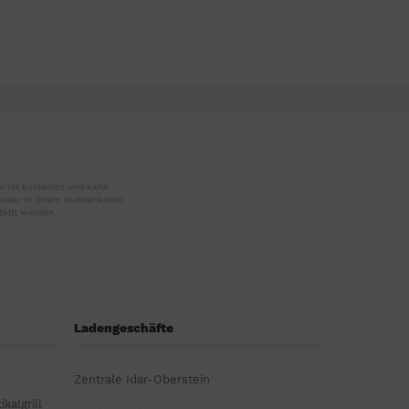
r ist kostenlos und kann
r oder in Ihrem Kundenkonto
tellt werden.
Ladengeschäfte
r
Zentrale Idar-Oberstein
kalgrill