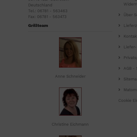
Widerr
Deutschland
Tel.: 06781 - 563463
Über S
Fax: 06781 - 563473
Grillteam
Lieferz
Kontak
Liefer
Privat
AGB - 
Anne Schneider
Sitema
Matom
Cookie Ei
Christine Eichmann