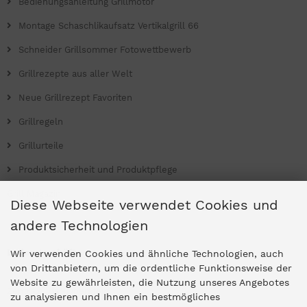
Bedienungsanleitung Grillmotor
Montage Schaschlikaufsatz Vertikalgrill 66
Schneider Grillsommer Fotowettbewerb
Grillrezepte aus aller Welt
Neue Grillrezept Favoriten
Grillregeln
Grillurteile
Produktsicherheit und Produktpflege
Grill Magazin
Diese Webseite verwendet Cookies und
andere Technologien
Ladengeschäfte
Wir verwenden Cookies und ähnliche Technologien, auch
von Drittanbietern, um die ordentliche Funktionsweise der
Website zu gewährleisten, die Nutzung unseres Angebotes
Zentrale Idar-Oberstein
zu analysieren und Ihnen ein bestmögliches