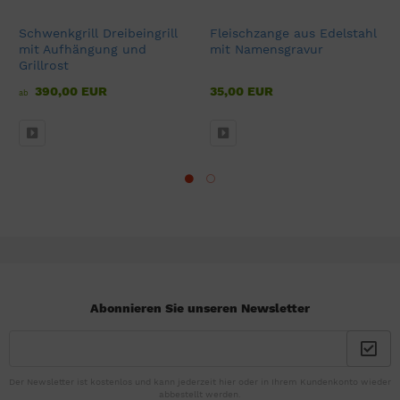
Schwenkgrill Dreibeingrill
Fleischzange aus Edelstahl
mit Aufhängung und
mit Namensgravur
Grillrost
390,00 EUR
35,00 EUR
ab
Abonnieren Sie unseren Newsletter
Der Newsletter ist kostenlos und kann jederzeit hier oder in Ihrem Kundenkonto wieder
abbestellt werden.