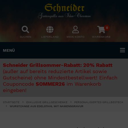
0
SUCHEN
LIEFERLAND
MEIN KONTO
WARENKORB
MENÜ
Schneider Grillsommer-Rabatt: 20% Rabatt
(außer auf bereits reduzierte Artikel sowie
Gutscheine) ohne Mindestbestellwert! Einfach
Couponcode
SOMMER26
im Warenkorb
eingeben!
STARTSEITE
EXKLUSIVE GRILLGESCHENKE
PERSONALISIERTES GRILLBESTECK
WURSTZANGE AUS EDELSTAHL MIT NAMENSGRAVUR