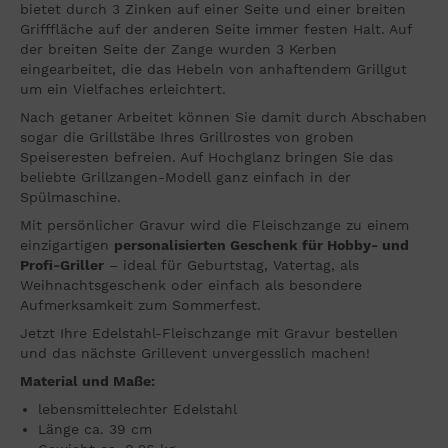
bietet durch 3 Zinken auf einer Seite und einer breiten
Grifffläche auf der anderen Seite immer festen Halt. Auf
der breiten Seite der Zange wurden 3 Kerben
eingearbeitet, die das Hebeln von anhaftendem Grillgut
um ein Vielfaches erleichtert.
Nach getaner Arbeitet können Sie damit durch Abschaben
sogar die Grillstäbe Ihres Grillrostes von groben
Speiseresten befreien. Auf Hochglanz bringen Sie das
beliebte Grillzangen-Modell ganz einfach in der
Spülmaschine.
Mit persönlicher Gravur wird die Fleischzange zu einem
einzigartigen
personalisierten Geschenk für Hobby- und
Profi-Griller
– ideal für Geburtstag, Vatertag, als
Weihnachtsgeschenk oder einfach als besondere
Aufmerksamkeit zum Sommerfest.
Jetzt Ihre Edelstahl-Fleischzange mit Gravur bestellen
und das nächste Grillevent unvergesslich machen!
Material und Maße:
lebensmittelechter Edelstahl
Länge ca. 39 cm