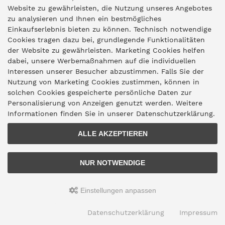
Website zu gewährleisten, die Nutzung unseres Angebotes
Zentrale Idar-Oberstein
zu analysieren und Ihnen ein bestmögliches
Einkaufserlebnis bieten zu können. Technisch notwendige
Partner-Stores
Cookies tragen dazu bei, grundlegende Funktionalitäten
der Website zu gewährleisten. Marketing Cookies helfen
dabei, unsere Werbemaßnahmen auf die individuellen
"Deko 409" Bernkastel-Kues
Interessen unserer Besucher abzustimmen. Falls Sie der
Widerruf
Nutzung von Marketing Cookies zustimmen, können in
solchen Cookies gespeicherte persönliche Daten zur
Personalisierung von Anzeigen genutzt werden. Weitere
Vertrag widerrufen
Informationen finden Sie in unserer Datenschutzerklärung.
ALLE AKZEPTIEREN
*Lieferzeitangaben gelten für den Versand innerhalb Deutschlands.
NUR NOTWENDIGE
Lieferzeiten für den Versand ins Ausland finden Sie
hier
.
Alle Preise inkl. gesetzl. MwSt. zzgl.
Versandkosten
. Die durchgestrichenen
Preise entsprechen dem bisherigen Preis bei Schneider Grillgeräte aus Idar-
Einstellungen anpassen
Oberstein.
Schneider Grillgeräte aus Idar-Oberstein © 2026 | Template © 2009-2026 by
Datenschutzerklärung
Impressum
mod
ified eCommerce Shopsoftware
mod
ified eCommerce Shopsoftware © 2009-2026