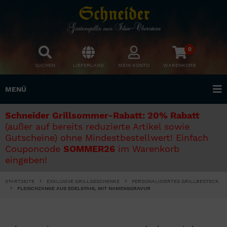
0
SUCHEN
LIEFERLAND
MEIN KONTO
WARENKORB
MENÜ
Schneider Grillsommer-Rabatt: 20% Rabatt
(außer auf bereits reduzierte Artikel sowie
Gutscheine) ohne Mindestbestellwert! Einfach
Couponcode
SOMMER26
im Warenkorb
eingeben!
STARTSEITE
EXKLUSIVE GRILLGESCHENKE
PERSONALISIERTES GRILLBESTECK
FLEISCHZANGE AUS EDELSTAHL MIT NAMENSGRAVUR