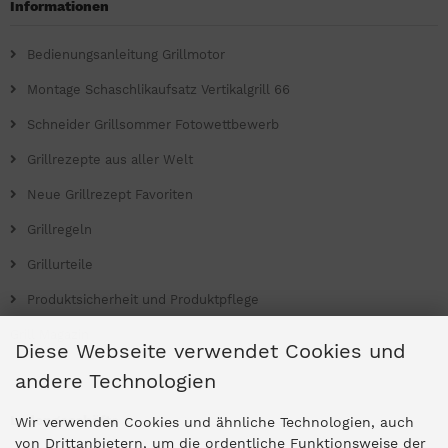
Informationen
Bedienungsanleitung Grillmotor
Montage Schaschlikaufsatz Vertikalgrill 66
Schneider Grillsommer Fotowettbewerb
Grillrezepte aus aller Welt
Neue Grillrezept Favoriten
Grillregeln
Grillurteile
Produktsicherheit und Produktpflege
Grill Magazin
Diese Webseite verwendet Cookies und
andere Technologien
Ladengeschäfte
Wir verwenden Cookies und ähnliche Technologien, auch
von Drittanbietern, um die ordentliche Funktionsweise der