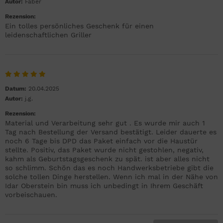
Autor:
Faber
Rezension:
Ein tolles persönliches Geschenk für einen
leidenschaftlichen Griller
Datum:
20.04.2025
Autor:
j.g.
Rezension:
Material und Verarbeitung sehr gut . Es wurde mir auch 1
Tag nach Bestellung der Versand bestätigt. Leider dauerte es
noch 6 Tage bis DPD das Paket einfach vor die Haustür
stellte. Positiv, das Paket wurde nicht gestohlen, negativ,
kahm als Geburtstagsgeschenk zu spät. ist aber alles nicht
so schlimm. Schön das es noch Handwerksbetriebe gibt die
solche tollen Dinge herstellen. Wenn ich mal in der Nähe von
Idar Oberstein bin muss ich unbedingt in Ihrem Geschäft
vorbeischauen.