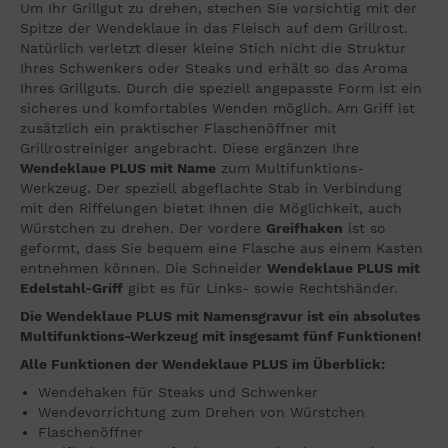
Um Ihr Grillgut zu drehen, stechen Sie vorsichtig mit der
Spitze der Wendeklaue in das Fleisch auf dem Grillrost.
Natürlich verletzt dieser kleine Stich nicht die Struktur
Ihres Schwenkers oder Steaks und erhält so das Aroma
Ihres Grillguts. Durch die speziell angepasste Form ist ein
sicheres und komfortables Wenden möglich. Am Griff ist
zusätzlich ein praktischer Flaschenöffner mit
Grillrostreiniger angebracht. Diese ergänzen Ihre
Wendeklaue PLUS mit Name
zum Multifunktions-
Werkzeug. Der speziell abgeflachte Stab in Verbindung
mit den Riffelungen bietet Ihnen die Möglichkeit, auch
Würstchen zu drehen. Der vordere
Greifhaken
ist so
geformt, dass Sie bequem eine Flasche aus einem Kasten
entnehmen können. Die Schneider
Wendeklaue PLUS mit
Edelstahl-Griff
gibt es für Links- sowie Rechtshänder.
Die Wendeklaue PLUS mit Namensgravur ist ein absolutes
Multifunktions-Werkzeug mit insgesamt fünf Funktionen!
Alle Funktionen der Wendeklaue PLUS im Überblick:
Wendehaken für Steaks und Schwenker
Wendevorrichtung zum Drehen von Würstchen
Flaschenöffner