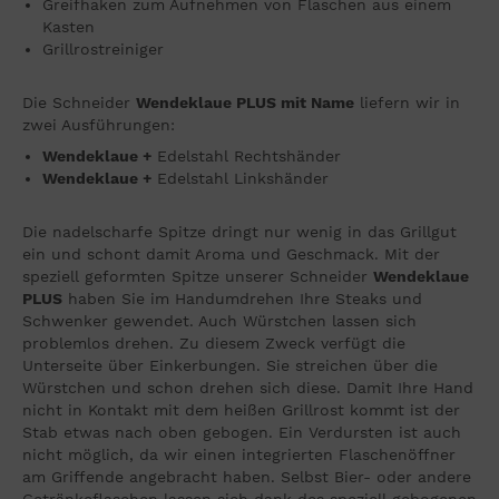
Greifhaken zum Aufnehmen von Flaschen aus einem
Kasten
Grillrostreiniger
Die Schneider
Wendeklaue PLUS mit Name
liefern wir in
zwei Ausführungen:
Wendeklaue +
Edelstahl Rechtshänder
Wendeklaue +
Edelstahl Linkshänder
Die nadelscharfe Spitze dringt nur wenig in das Grillgut
ein und schont damit Aroma und Geschmack. Mit der
speziell geformten Spitze unserer Schneider
Wendeklaue
PLUS
haben Sie im Handumdrehen Ihre Steaks und
Schwenker gewendet. Auch Würstchen lassen sich
problemlos drehen. Zu diesem Zweck verfügt die
Unterseite über Einkerbungen. Sie streichen über die
Würstchen und schon drehen sich diese. Damit Ihre Hand
nicht in Kontakt mit dem heißen Grillrost kommt ist der
Stab etwas nach oben gebogen. Ein Verdursten ist auch
nicht möglich, da wir einen integrierten Flaschenöffner
am Griffende angebracht haben. Selbst Bier- oder andere