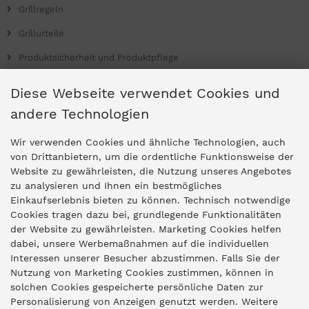
Grillregeln
Grillurteile
Produktsicherheit und Produktpflege
Grill Magazin
Diese Webseite verwendet Cookies und
andere Technologien
Ladengeschäfte
Wir verwenden Cookies und ähnliche Technologien, auch
von Drittanbietern, um die ordentliche Funktionsweise der
Website zu gewährleisten, die Nutzung unseres Angebotes
Zentrale Idar-Oberstein
zu analysieren und Ihnen ein bestmögliches
Einkaufserlebnis bieten zu können. Technisch notwendige
Partner-Stores
Cookies tragen dazu bei, grundlegende Funktionalitäten
der Website zu gewährleisten. Marketing Cookies helfen
dabei, unsere Werbemaßnahmen auf die individuellen
"Deko 409" Bernkastel-Kues
Interessen unserer Besucher abzustimmen. Falls Sie der
Widerruf
Nutzung von Marketing Cookies zustimmen, können in
solchen Cookies gespeicherte persönliche Daten zur
Personalisierung von Anzeigen genutzt werden. Weitere
Vertrag widerrufen