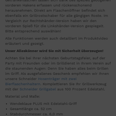
Getränkeflaschen lassen sich dank des speziell gebogenen
vorderen Hakens erfassen und rückenschonend
herausnehmen. Direkt am Flaschenöffner befindet sich
ebenfalls ein Grillrostschaber für alle gängigen Roste. Im
Vergleich zur Rechtshänder-Version haben wir den
vorderen Spieß für die Linkshänder-Version gespiegelt.
Bitte entsprechend auswählen!
Alle Funktionen werden auch detailliert im Produktvideo
erläutert und gezeigt.
Unser Alleskönner wird Sie mit Sicherheit überzeugen!
Achten Sie bei Ihrer nächsten Geburtstagsfeier, auf der
Party mit Freunden oder im Grilldienst in Ihrem Verein auf
die staunenden Augen: Denn Sie haben alles beim Grillen
im Griff. Als ausgefallenes Geschenk empfehlen wir Ihnen
unsere Schneider
Hosenträger mit zwei
Bierflaschenhaltern
. Komplettieren Sie Ihr Grillwerkzeug
mit der
Schneider Grillgabel
aus 100 Prozent Edelstahl.
Material und Maße:
Wendeklaue PLUS mit Edelstahl-Griff
Gesamtlänge ca. 52 cm
Stabdurchmesser ca. 6,0 mm