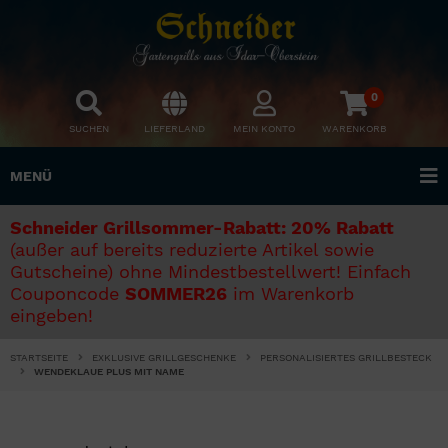
0
SUCHEN
LIEFERLAND
MEIN KONTO
WARENKORB
MENÜ
Schneider Grillsommer-Rabatt: 20% Rabatt
(außer auf bereits reduzierte Artikel sowie
Gutscheine) ohne Mindestbestellwert! Einfach
Couponcode
SOMMER26
im Warenkorb
eingeben!
STARTSEITE
EXKLUSIVE GRILLGESCHENKE
PERSONALISIERTES GRILLBESTECK
WENDEKLAUE PLUS MIT NAME