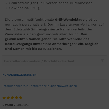
Grillrostreiniger für 5 verschiedene Durchmesser
Gewicht ca. 350 g
Die clevere, multifunktionale
Grill-Wendeklaue
gibt es
nun auch personalisiert. Der im Lasergravur-Verfahren auf
dem Edelstahl-Griff eingravierte Namen verleiht der
Wendeklaue einen ganz individuellen Touch.
Den
gewünschten Namen geben Sie bitte während des
Bestellvorgangs unter "Ihre Anmerkungen" ein. Möglich
sind Namen mit bis zu 10 Zeichen.
Herstellerinformation / Produktsicherheit
KUNDENREZENSIONEN:
Informationen zur Echtheit der Kundenbewertungen
Datum:
28.01.2026