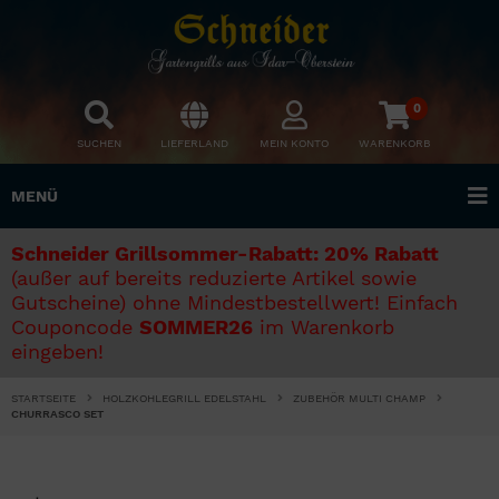
0
SUCHEN
LIEFERLAND
MEIN KONTO
WARENKORB
MENÜ
Schneider Grillsommer-Rabatt: 20% Rabatt
(außer auf bereits reduzierte Artikel sowie
Gutscheine) ohne Mindestbestellwert! Einfach
Couponcode
SOMMER26
im Warenkorb
eingeben!
STARTSEITE
HOLZKOHLEGRILL EDELSTAHL
ZUBEHÖR MULTI CHAMP
CHURRASCO SET