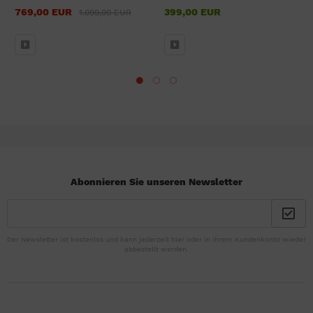
769,00 EUR
399,00 EUR
1.099,00 EUR
Abonnieren Sie unseren Newsletter
Der Newsletter ist kostenlos und kann jederzeit hier oder in Ihrem Kundenkonto wieder
abbestellt werden.