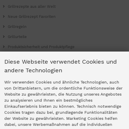
Grillrezepte aus aller Welt
Neue Grillrezept Favoriten
Grillregeln
Grillurteile
Produktsicherheit und Produktpflege
Grill Magazin
Diese Webseite verwendet Cookies und
andere Technologien
Ladengeschäfte
Wir verwenden Cookies und ähnliche Technologien, auch
von Drittanbietern, um die ordentliche Funktionsweise der
Website zu gewährleisten, die Nutzung unseres Angebotes
Zentrale Idar-Oberstein
zu analysieren und Ihnen ein bestmögliches
Einkaufserlebnis bieten zu können. Technisch notwendige
Partner-Stores
Cookies tragen dazu bei, grundlegende Funktionalitäten
der Website zu gewährleisten. Marketing Cookies helfen
dabei, unsere Werbemaßnahmen auf die individuellen
"Deko 409" Bernkastel-Kues