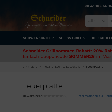
25 JAHRE SCH
Alle
SCHWENKGRILL
SPIESS GRILL
HOLZKOHLE
Schneider Grillsommer-Rabatt: 20% Rab
Einfach Couponcode
SOMMER26
im Ware
STARTSEITE
HOLZKOHLEGRILL EDELSTAHL
FEUERPLATTE
Feuerplatte
Bewertungen:
(0)
Informationen zur Ech