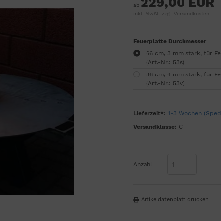
229,00 EUR
ab
inkl. MwSt. zzgl.
Versandkosten
Feuerplatte Durchmesser
66 cm, 3 mm stark, für Fe
(Art.-Nr.: 53s)
86 cm, 4 mm stark, für Fe
(Art.-Nr.: 53v)
Lieferzeit*:
1-3 Wochen (Spedi
Versandklasse:
C
Anzahl
Artikeldatenblatt drucken