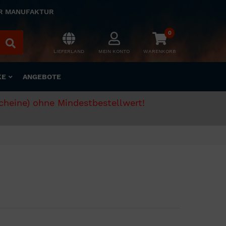
ER MANUFAKTUR
0
LIEFERLAND
MEIN KONTO
WARENKORB
KE
ANGEBOTE
scheine) ohne Mindestbestellwert!