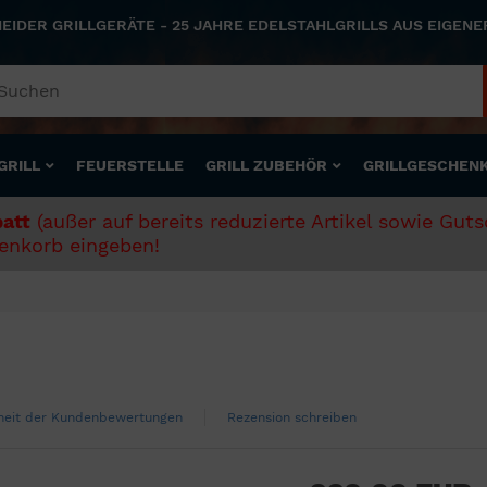
NEIDER GRILLGERÄTE - 25 JAHRE EDELSTAHLGRILLS AUS EIGEN
GRILL
FEUERSTELLE
GRILL ZUBEHÖR
GRILLGESCHEN
att
(außer auf bereits reduzierte Artikel sowie Gut
nkorb eingeben!
theit der Kundenbewertungen
Rezension schreiben