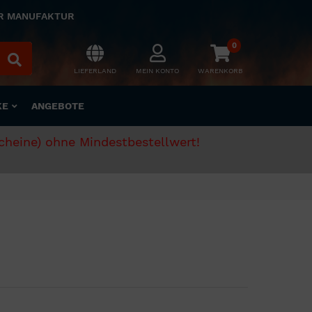
ER MANUFAKTUR
0
LIEFERLAND
MEIN KONTO
WARENKORB
KE
ANGEBOTE
scheine) ohne Mindestbestellwert!