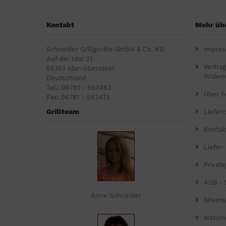
Kontakt
Mehr übe
Schneider Grillgeräte GmbH & Co. KG
Impre
Auf der Idar 21
Vertra
55743 Idar-Oberstein
Widerr
Deutschland
Tel.: 06781 - 563463
Über S
Fax: 06781 - 563473
Grillteam
Lieferz
Kontak
Liefer
Privat
AGB - 
Anne Schneider
Sitema
Matom