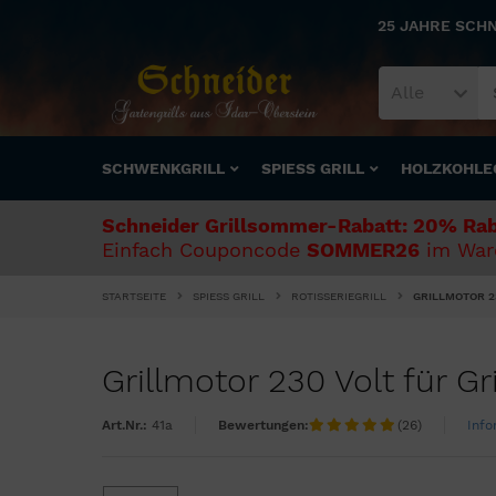
25 JAHRE SCH
Alle
SCHWENKGRILL
SPIESS GRILL
HOLZKOHLE
Schneider Grillsommer-Rabatt: 20% Rab
Einfach Couponcode
SOMMER26
im Ware
STARTSEITE
SPIESS GRILL
ROTISSERIEGRILL
GRILLMOTOR 23
Grillmotor 230 Volt für Gri
Art.Nr.:
41a
Bewertungen:
(26)
Info