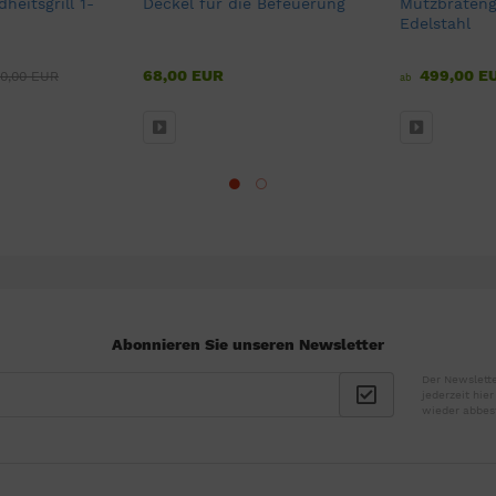
heitsgrill 1-
Deckel für die Befeuerung
Mutzbratengr
Edelstahl
68,00 EUR
499,00 E
10,00 EUR
ab
Abonnieren Sie unseren Newsletter
Der Newslette
jederzeit hie
wieder abbes