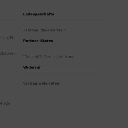
Ladengeschäfte
r
Zentrale Idar-Oberstein
kalgrill
Partner-Stores
ttbewerb
"Deko 409" Bernkastel-Kues
Widerruf
Vertrag widerrufen
pflege