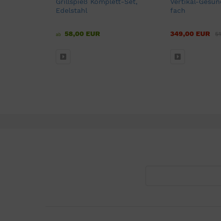
pieß für
Grillspieß Komplett-Set,
Vertikal-Gesund
Edelstahl
fach
58,00 EUR
349,00 EUR
5
ab