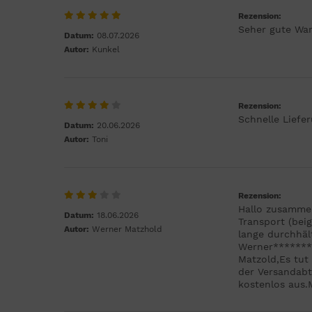
Rezension:
Seher gute Wa
Datum:
08.07.2026
Autor:
Kunkel
Rezension:
Schnelle Liefe
Datum:
20.06.2026
Autor:
Toni
Rezension:
Hallo zusammen
Datum:
18.06.2026
Transport (bei
Autor:
Werner Matzhold
lange durchhält
Werner*******
Matzold,Es tut 
der Versandabt
kostenlos aus.