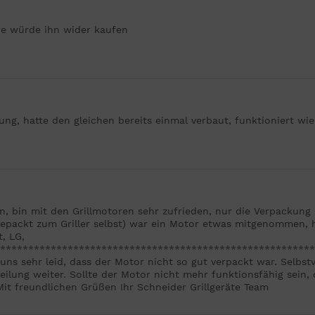
re würde ihn wider kaufen
rung, hatte den gleichen bereits einmal verbaut, funktioniert wi
, bin mit den Grillmotoren sehr zufrieden, nur die Verpackun
gepackt zum Griller selbst) war ein Motor etwas mitgenommen, 
, LG,
********************************************************
uns sehr leid, dass der Motor nicht so gut verpackt war. Selbstv
eilung weiter. Sollte der Motor nicht mehr funktionsfähig sein,
Mit freundlichen Grüßen Ihr Schneider Grillgeräte Team