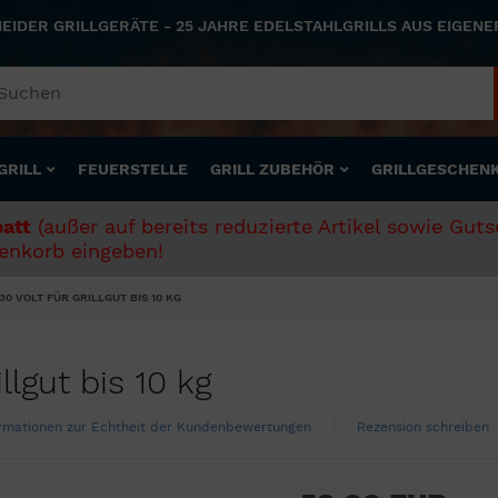
NEIDER GRILLGERÄTE - 25 JAHRE EDELSTAHLGRILLS AUS EIGEN
GRILL
FEUERSTELLE
GRILL ZUBEHÖR
GRILLGESCHEN
att
(außer auf bereits reduzierte Artikel sowie Gut
nkorb eingeben!
0 VOLT FÜR GRILLGUT BIS 10 KG
llgut bis 10 kg
rmationen zur Echtheit der Kundenbewertungen
Rezension schreiben