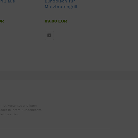
ill aus
Blindblech für
Rotisserie
Mutzbratengrill
Feuerscha
UR
89,00 EUR
104,00
ab
r ist kostenlos und kann
r oder in Ihrem Kundenkonto
tellt werden.