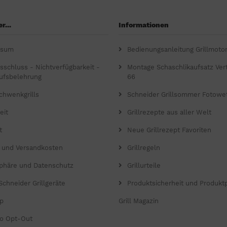
r...
Informationen
ssum
Bedienungsanleitung Grillmoto
gsschluss - Nichtverfügbarkeit -
Montage Schaschlikaufsatz Verti
ufsbelehrung
66
chwenkgrills
Schneider Grillsommer Fotowe
eit
Grillrezepte aus aller Welt
t
Neue Grillrezept Favoriten
- und Versandkosten
Grillregeln
sphäre und Datenschutz
Grillurteile
Schneider Grillgeräte
Produktsicherheit und Produkt
p
Grill Magazin
o Opt-Out